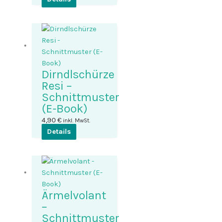
Dirndlschürze
Resi –
Schnittmuster
(E-Book)
4,90
€
inkl. MwSt.
Details
Ärmelvolant
–
Schnittmuster