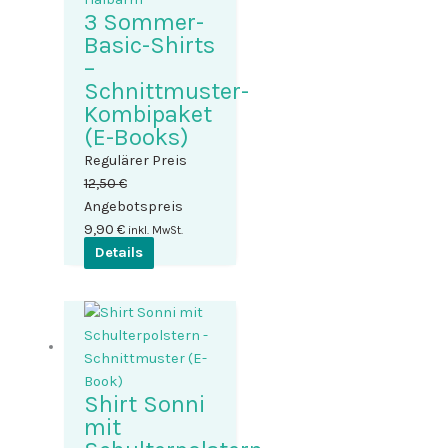
3 Sommer-
Basic-Shirts
–
Schnittmuster-
Kombipaket
(E-Books)
Regulärer Preis
Ursprünglicher
12,50
€
Preis
Angebotspreis
Aktueller
war:
9,90
€
inkl. MwSt.
Preis
12,50 €
Details
ist:
9,90 €.
Shirt Sonni
mit