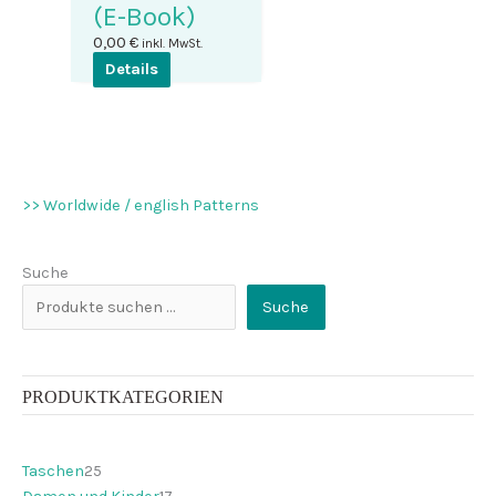
(E-Book)
0,00
€
inkl. MwSt.
Details
>> Worldwide / english Patterns
Suche
Suche
PRODUKTKATEGORIEN
2
Taschen
25
5
1