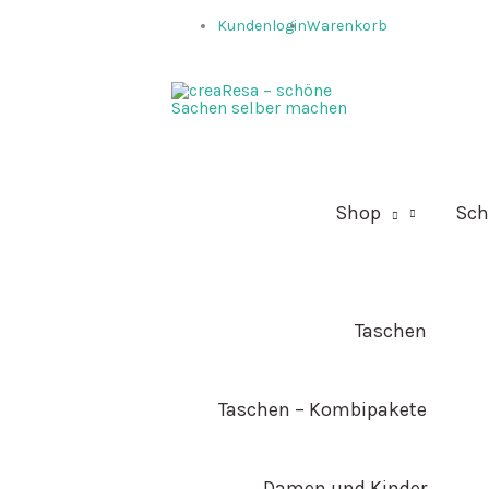
Zum
Kundenlogin
Warenkorb
Inhalt
springen
Shop
Sch
Taschen
Taschen – Kombipakete
Damen und Kinder