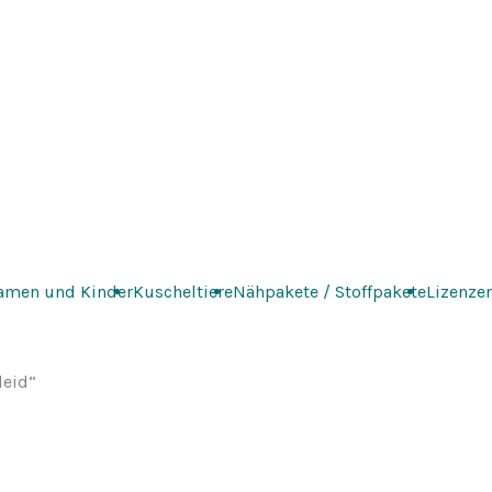
amen und Kinder
Kuscheltiere
Nähpakete / Stoffpakete
Lizenze
leid“