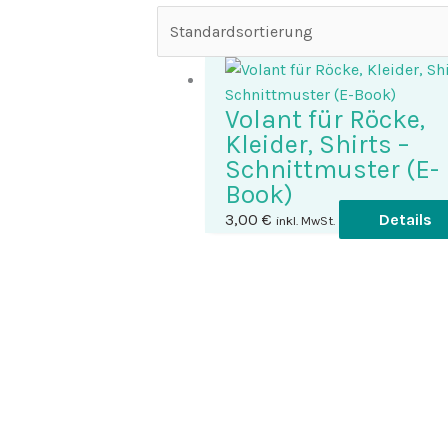
Volant für Röcke,
Kleider, Shirts –
Schnittmuster (E-
Book)
3,00
€
Details
inkl. MwSt.