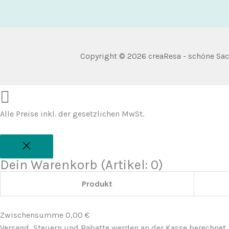
Copyright © 2026
creaResa - schöne Sa
Alle Preise inkl. der gesetzlichen MwSt.
Dein Warenkorb
(Artikel: 0)
Produkt
Produkte
im
Zwischensumme
0,00 €
Warenkorb
Versand, Steuern und Rabatte werden an der Kasse berechnet.