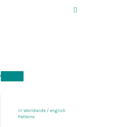
Suchen
n
>> Worldwide / english
Patterns