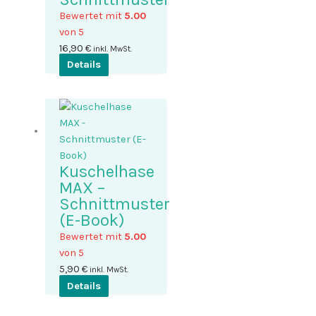
Bewertet mit
5.00
von 5
16,90
€
inkl. MwSt.
Dieses
Details
Produkt
weist
mehrere
Varianten
auf.
Die
Kuschelhase
Optionen
MAX –
können
Schnittmuster
auf
(E-Book)
der
Bewertet mit
5.00
Produktseite
von 5
gewählt
5,90
€
inkl. MwSt.
werden
Details