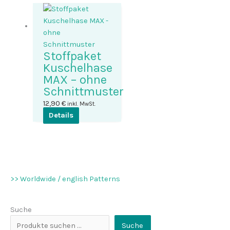
Stoffpaket
Kuschelhase
MAX – ohne
Schnittmuster
12,90
€
inkl. MwSt.
Dieses
Details
Produkt
weist
mehrere
Varianten
auf.
>> Worldwide / english Patterns
Die
Optionen
können
Suche
auf
Suche