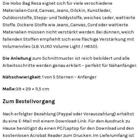
Die Hobo Bag Resa eignet sich für viele verschiedene
Materialien:Cord, Canvas, Jeans, Oilskin, Kunstleder,
Outdoorstoffe, Stepp- und Teddystoffe, weiches Leder, wattierte
Stoffe. Dickere Stoffe wie Jeans, Canvas, Cord oder wattierte
Materialien müssen nicht verstärkt werden. Bei dünnen, weich
fallenden Stoffen empfiehlt sich eine flächige Verstärkung mit
Volumenvlies (z.B. VLIXO Volume Light / H630).
Die Anleitung
zum Schnittmuster ist reich bebildert und alle
Arbeitsschritte werden genau erklärt – perfekt für Nähanfänger.
Nähschwierigkeit:
1 von 5 Sternen – Anfänger
Maße:
39 × 29 × 11,5 cm
Zum Bestellvorgang
Nach erfolgter Bezahlung (Paypal oder Vorauszahlung) erhältst
du eine E-Mail mit einem Download-Link. Für den Ausdruck zu
Hause benötigst du einen PC/Laptop für den Download und den
kostenlosen Acrobat Reader zum Drucken. Im Lieferumfang ist