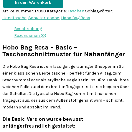
In den Warenkorb
Hobo
Artikelnummer:
17050
Kategorie:
Taschen
Schlagwörter:
Bag
Handtasche
,
Schultertasche
,
Hobo Bag Resa
Resa
-
Beschreibung
Basic
Rezensionen (0)
-
Hobo Bag Resa – Basic –
Taschenschnittmuster
Taschenschnittmuster für Nähanfänger
Menge
Die Hobo Bag Resa ist ein lässiger, geräumiger Shopper im Stil
einer klassischen Beuteltasche – perfekt für den Alltag, zum
Stadtbummel oder als stylische Begleiterin ins Büro. Dank ihres
weichen Falles und dem breiten Tragegurt sitzt sie bequem über
der Schulter. Die typische Hobo Bag kommt mit nur einem
Tragegurt aus, der aus dem Außenstoff genäht wird – schlicht,
modern und absolut im Trend.
Die Basic-Version wurde bewusst
anfängerfreundlich gestaltet: