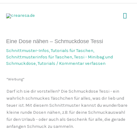
Zum
Inhalt
Hau
springen
Eine Dose nähen – Schmuckdose Tessi
Schnittmuster-Infos
,
Tutorials für Taschen
,
Schnittmusterinfos für Taschen
,
Tessi - Minibag und
Schmuckdose
,
Tutorials
/
Kommentar verfassen
*Werbung*
Darf ich sie dir vorstellen? Die Schmuckdose Tessi - ein
wahrlich schmuckes Täschchen für alles, was dir lieb und
teuer ist. Mit diesem Schnittmuster kannst du wunderbare
kleine runde Dosen nähen, z.B. für deine Schmuckauswahl
für den Urlaub - oder auch als Geschenk für alle, die gerade
anfangen Schmuck zu sammeln.