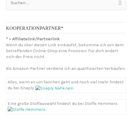
u
c
h
e
n
KOOPERATIONPARTNER*
n
* = Affiliatelink/Partnerlink
a
Wenn du über diesen Link einkaufst, bekomme ich von dem
c
betreffenden Online-Shop eine Provision. Für dich ändert
h
sich der Preis nicht.
:
Als Amazon-Partner verdiene ich an qualifizierten Verkäufen.
Alles, wenn es um Taschen geht und noch viel mehr findest
du bei Snaply.
Eine große Stoffauswahl findest du bei Stoffe Hemmers.