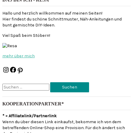
Hallo und herzlich willkommen auf meinen Seiten!
Hier findest du schöne Schnittmuster, Näh-Anleitungen und
bunt gemischte DIY-Ideen.
Viel Spaß beim Stöbern!
mehr über mich
Instagram
Facebook
Pinterest
S
u
c
h
KOOPERATIONPARTNER*
e
n
* = Affiliatelink/Partnerlink
n
Wenn du über diesen Link einkaufst, bekomme ich von dem
a
betreffenden Online-Shop eine Provision. Für dich ändert sich
c