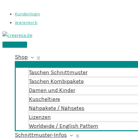
Zum
Inhalt
Kundenlogin
springen
Warenkorb
Hauptmenü
Shop
Taschen Schnittmuster
Taschen Kombipakete
Damen und Kinder
Kuscheltiere
Nähpakete / Nähsetes
Lizenzen
Worldwide / English Pattern
Schnittmuster-Infos