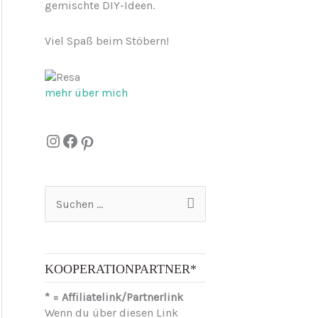
gemischte DIY-Ideen.
Viel Spaß beim Stöbern!
mehr über mich
Instagram
Facebook
Pinterest
S
u
c
h
e
KOOPERATIONPARTNER*
n
n
* = Affiliatelink/Partnerlink
a
Wenn du über diesen Link
c