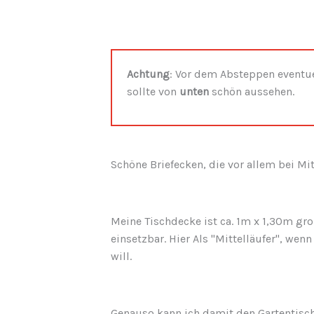
Achtung
: Vor dem Absteppen eventu
sollte von
unten
schön aussehen.
Schöne Briefecken, die vor allem bei M
Meine Tischdecke ist ca. 1m x 1,30m gro
einsetzbar. Hier Als "Mittelläufer", wen
will.
Genauso kann ich damit den Gartentisc