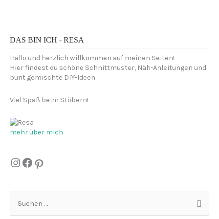
DAS BIN ICH - RESA
Hallo und herzlich willkommen auf meinen Seiten!
Hier findest du schöne Schnittmuster, Näh-Anleitungen und
bunt gemischte DIY-Ideen.
Viel Spaß beim Stöbern!
mehr über mich
Instagram
Facebook
Pinterest
S
u
c