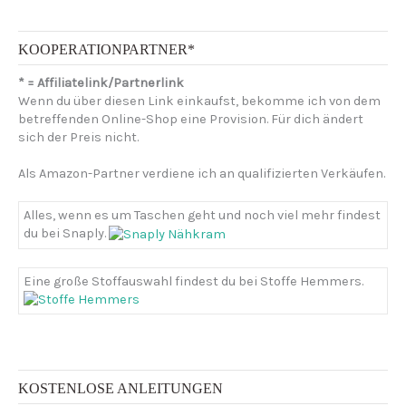
h
e
n
KOOPERATIONPARTNER*
n
* = Affiliatelink/Partnerlink
a
Wenn du über diesen Link einkaufst, bekomme ich von dem
c
betreffenden Online-Shop eine Provision. Für dich ändert
h
sich der Preis nicht.
:
Als Amazon-Partner verdiene ich an qualifizierten Verkäufen.
Alles, wenn es um Taschen geht und noch viel mehr findest
du bei Snaply.
Eine große Stoffauswahl findest du bei Stoffe Hemmers.
KOSTENLOSE ANLEITUNGEN