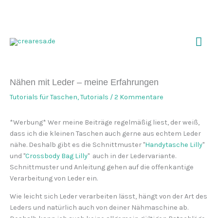
Zum
Inhalt
springen
Hau
Nähen mit Leder – meine Erfahrungen
Tutorials für Taschen
,
Tutorials
/
2 Kommentare
*Werbung* Wer meine Beiträge regelmäßig liest, der weiß,
dass ich die kleinen Taschen auch gerne aus echtem Leder
nähe. Deshalb gibt es die Schnittmuster "
Handytasche Lilly
"
und "
Crossbody Bag Lilly
" auch in der Ledervariante.
Schnittmuster und Anleitung gehen auf die offenkantige
Verarbeitung von Leder ein.
Wie leicht sich Leder verarbeiten lässt, hängt von der Art des
Leders und natürlich auch von deiner Nähmaschine ab.