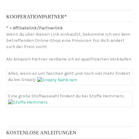
h
e
n
KOOPERATIONPARTNER*
n
* = Affiliatelink/Partnerlink
a
Wenn du über diesen Link einkaufst, bekomme ich von dem
c
betreffenden Online-Shop eine Provision. Für dich ändert
h
sich der Preis nicht.
:
Als Amazon-Partner verdiene ich an qualifizierten Verkäufen.
Alles, wenn es um Taschen geht und noch viel mehr findest
du bei Snaply.
Eine große Stoffauswahl findest du bei Stoffe Hemmers.
KOSTENLOSE ANLEITUNGEN