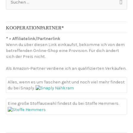
u
c
h
e
n
KOOPERATIONPARTNER*
n
* = Affiliatelink/Partnerlink
a
Wenn du über diesen Link einkaufst, bekomme ich von dem
c
betreffenden Online-Shop eine Provision. Für dich ändert
h
sich der Preis nicht.
:
Als Amazon-Partner verdiene ich an qualifizierten Verkäufen.
Alles, wenn es um Taschen geht und noch viel mehr findest
du bei Snaply.
Eine große Stoffauswahl findest du bei Stoffe Hemmers.