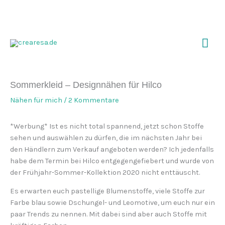
Zum
Inhalt
springen
Hau
Sommerkleid – Designnähen für Hilco
Nähen für mich
/
2 Kommentare
*Werbung* Ist es nicht total spannend, jetzt schon Stoffe
sehen und auswählen zu dürfen, die im nächsten Jahr bei
den Händlern zum Verkauf angeboten werden? Ich jedenfalls
habe dem Termin bei Hilco entgegengefiebert und wurde von
der Frühjahr-Sommer-Kollektion 2020 nicht enttäuscht.
Es erwarten euch pastellige Blumenstoffe, viele Stoffe zur
Farbe blau sowie Dschungel- und Leomotive, um euch nur ein
paar Trends zu nennen. Mit dabei sind aber auch Stoffe mit